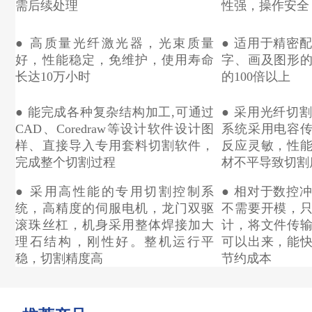
需后续处理
性强，操作安全
● 高质量光纤激光器，光束质量
● 适用于精密
好，性能稳定，免维护，使用寿命
字、画及图形
长达10万小时
的100倍以上
● 能完成各种复杂结构加工,可通过
●
采用光纤切
CAD、Coredraw等设计软件设计图
系统采用电容
样、直接导入专用套料切割软件，
反应灵敏，性
完成整个切割过程
材不平导致切割
● 采用高性能的专用切割控制系
● 相对于数控
统，高精度的伺服电机，龙门双驱
不需要开模，
滚珠丝杠，机身采用整体焊接加大
计，将文件传
理石结构，刚性好。整机运行平
可以出来，能
稳，切割精度高
节约成本