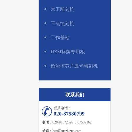
木工雕刻机
干式蚀刻机
工作基站
HZM标牌专用板
微流控芯片激光雕刻机
联系我们
联系电话：
020-87580799
电话：
020-87572526 ，87589162
邮箱：
hzz@huazhizun.com