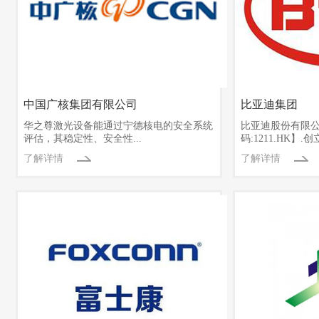
中国广核集团有限公司
比亚迪集团
华之尊激光设备能通过宁德核电的安全系统
比亚迪股份有限
评估，其稳定性、安全性...
码:1211.HK】.创立
了解详情
了解详情