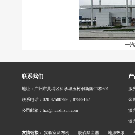
一汽
联系我们
产
地址：广州市黄埔区科学城玉树创新园C1栋601
激
联系电话：020-87580799 ，87589162
金
公司邮箱：hzz@huazhizun.com
激
激
友情链接：
实验室涂布机
脱硫除尘器
地源热泵